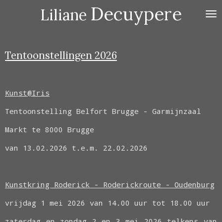
Decuypere
Ga
Liliane
direct
naar
de
Tentoonstellingen 2026
hoofdinhoud
Kunst@Iris
Tentoonstelling Belfort Brugge - Garmijnzaal
Markt te 8000 Brugge
van 13.02.2026 t.e.m. 22.02.2026
Kunstkring Roderick - Roderickroute - Oudenburg
vrijdag 1 mei 2026 van 14.00 uur tot 18.00 uur
zaterdag en zondag 2 en 3 mei 2026 telkens van